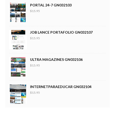
PORTAL 24-7 GN032103
$15.95
JOB LANCE PORTAFOLIO GN032107
$15.95
ULTRA MAGAZINES GN032106
$15.95
INTERNETPARAEDUCAR GN032104
$15.95