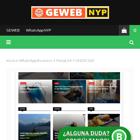
0
GEWEB
WhatsApp NYP
Inicio
WhatsApp Business
Portal 24-7 GN032103