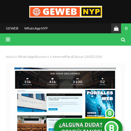
0
GEWEB
WhatsApp NYP
Inicio
WhatsApp Business
InternetParaEducar GN032104