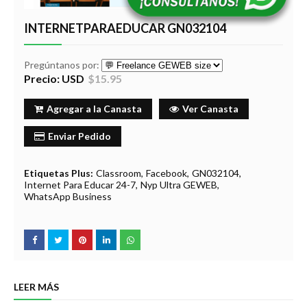
INTERNETPARAEDUCAR GN032104
Pregúntanos por:
Precio: USD
$15.95
Agregar a la Canasta
Ver Canasta
Enviar Pedido
Etiquetas Plus:
Classroom
Facebook
GN032104
Internet Para Educar 24-7
Nyp Ultra GEWEB
WhatsApp Business
LEER MÁS